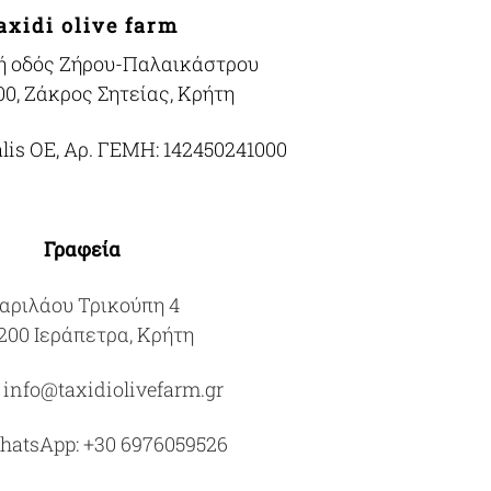
axidi olive farm
ή οδός Ζήρου-Παλαικάστρου
00, Ζάκρος Σητείας, Κρήτη
alis OE, Αρ. ΓΕΜΗ: 142450241000
Γραφεία
αριλάου Τρικούπη 4
200 Ιεράπετρα, Κρήτη
:
info@taxidiolivefarm.gr
hatsApp:
+30 6976059526