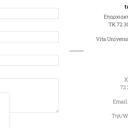
t
Επαρχιακ
TK 72 3
Vita Univers
Χ
72 
Email
Τηλ/W